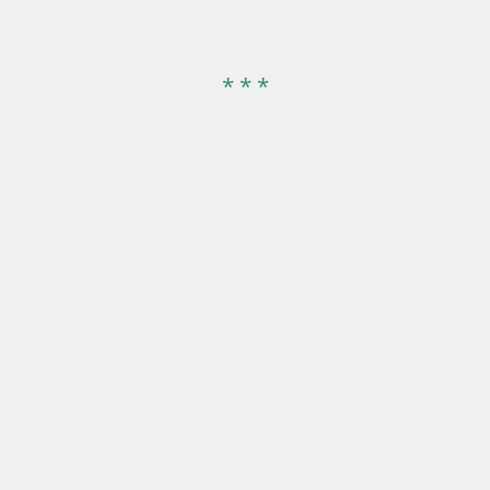
* * *