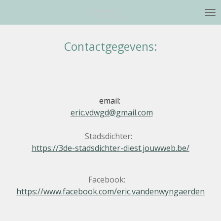
Ga
77777. . .
direct
naar
Contactgegevens:
de
hoofdinhoud
email:
eric.vdwgd@gmail.com
Stadsdichter:
https://3de-stadsdichter-diest.jouwweb.be/
Facebook:
https://www.facebook.com/eric.vandenwyngaerden