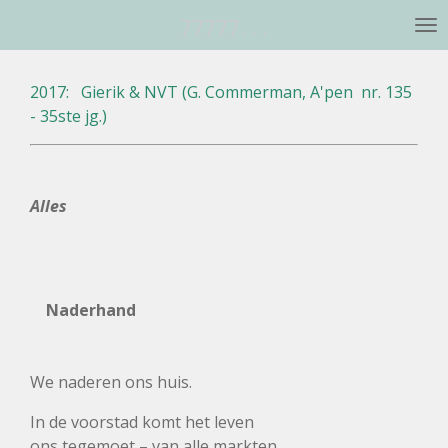
Ga
77777. . .
direct
naar
2017: Gierik & NVT (G. Commerman, A'pen nr. 135
de
- 35ste jg.)
hoofdinhoud
Alles
Naderhand
We naderen ons huis.
In de voorstad komt het leven
ons tegemoet – van alle markten