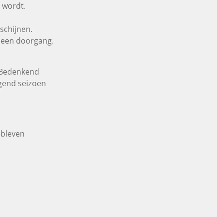
t wordt.
schijnen.
n een doorgang.
 Bedenkend
gend seizoen
ebleven