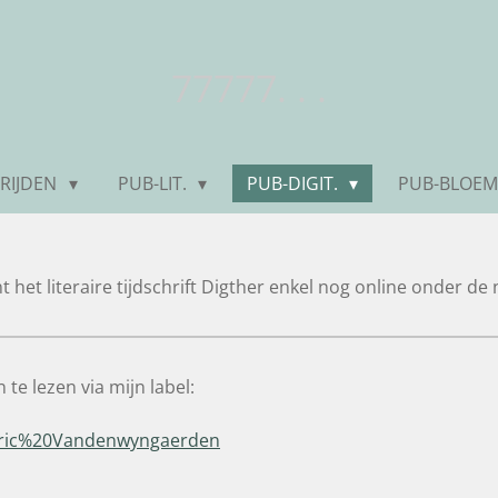
77777. . .
RIJDEN
PUB-LIT.
PUB-DIGIT.
PUB-BLOEM
 het literaire tijdschrift Digther enkel nog online onder de
 te lezen via mijn label:
l/Eric%20Vandenwyngaerden