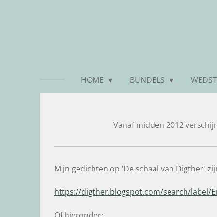
Ga
direct
naar
de
hoofdinhoud
HOME
BUNDELS
WEDST
Vanaf midden 2012 verschijnt
Mijn gedichten op 'De schaal van Digther' zijn
https://digther.blogspot.com/search/labe
Of hieronder: