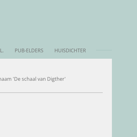
L.
PUB-ELDERS
HUISDICHTER
 naam '
De schaal van Digther'