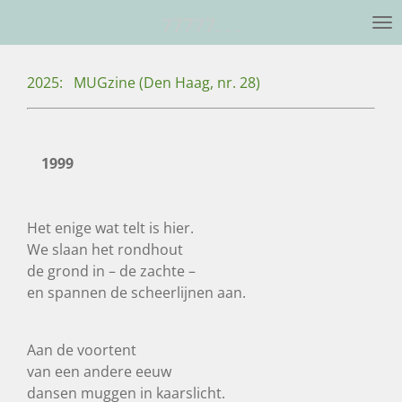
Ga
77777. . .
direct
naar
2025: MUGzine (Den Haag, nr. 28)
de
hoofdinhoud
1999
Het enige wat telt is hier.
We slaan het rondhout
de grond in – de zachte –
en spannen de scheerlijnen aan.
Aan de voortent
van een andere eeuw
dansen muggen in kaarslicht.