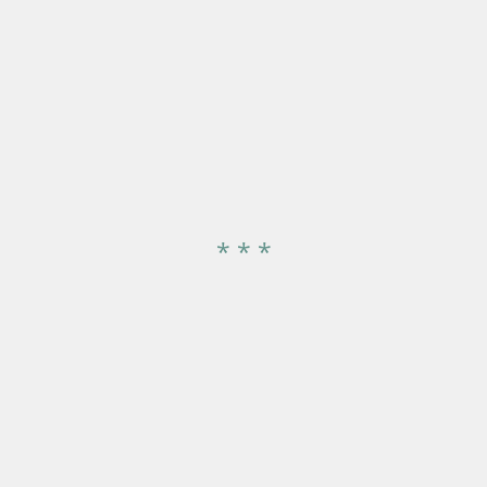
* * *